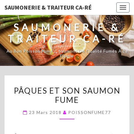
SAUMONERIE & TRAITEUR CA-RÉ
Togg
navig
SAUMONERIE &
TRAITEUR CA-RÉ
Au Bon Poisson Fumé … Saumons De Qualité Fumés À La
Ficelle
PÂQUES
PÂQUES ET SON SAUMON
ET
FUME
SON
SAUMON
23 Mars 2018
POISSONFUME77
FUME