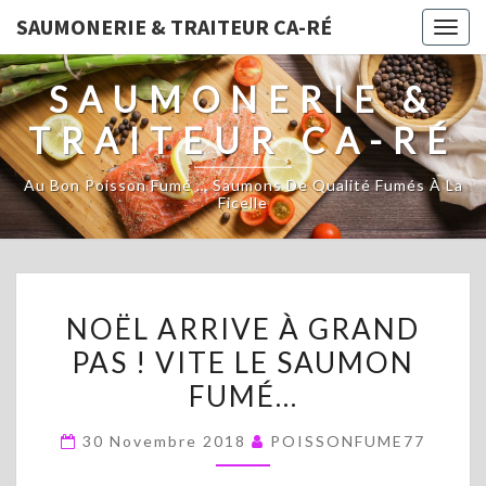
SAUMONERIE & TRAITEUR CA-RÉ
Togg
navig
SAUMONERIE &
TRAITEUR CA-RÉ
Au Bon Poisson Fumé … Saumons De Qualité Fumés À La
Ficelle
NOËL
NOËL ARRIVE À GRAND
ARRIVE
PAS ! VITE LE SAUMON
À
FUMÉ…
GRAND
PAS
30 Novembre 2018
POISSONFUME77
!
VITE