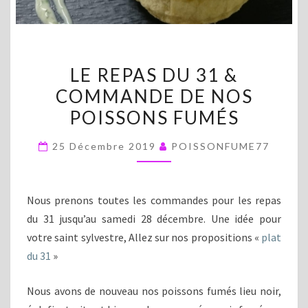
LE
LE REPAS DU 31 &
REPAS
COMMANDE DE NOS
DU
POISSONS FUMÉS
31
&
25 Décembre 2019
POISSONFUME77
COMMANDE
DE
NOS
Nous prenons toutes les commandes pour les repas
POISSONS
du 31 jusqu’au samedi 28 décembre. Une idée pour
FUMÉS
votre saint sylvestre, Allez sur nos propositions «
plat
du 31
»
Nous avons de nouveau nos poissons fumés lieu noir,