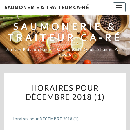
SAUMONERIE & TRAITEUR CA-RÉ
Togg
navig
SAUMONERIE &
TRAITEUR CA-RÉ
Au Bon Poisson Fumé … Saumons De Qualité Fumés À La
Ficelle
HORAIRES
HORAIRES POUR
POUR
DÉCEMBRE 2018 (1)
DÉCEMBRE
2018
(1)
Horaires pour DÉCEMBRE 2018 (1)