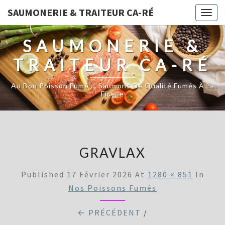
SAUMONERIE & TRAITEUR CA-RÉ
Togg
navig
SAUMONERIE &
TRAITEUR CA-RÉ
Au Bon Poisson Fumé … Saumons De Qualité Fumés À La
Ficelle
GRAVLAX
Published
17 Février 2026
At
1280 × 851
In
Nos Poissons Fumés
← PRÉCÉDENT
/