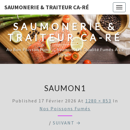
SAUMONERIE & TRAITEUR CA-RÉ
Togg
navig
SAUMONERIE &
TRAITEUR CA-RÉ
Au Bon Poisson Fumé … Saumons De Qualité Fumés À La
Ficelle
SAUMON1
Published
17 Février 2026
At
1280 × 853
In
Nos Poissons Fumés
/
SUIVANT →