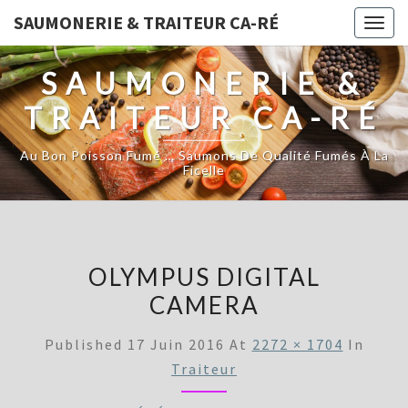
SAUMONERIE & TRAITEUR CA-RÉ
Togg
navig
SAUMONERIE &
TRAITEUR CA-RÉ
Au Bon Poisson Fumé … Saumons De Qualité Fumés À La
Ficelle
OLYMPUS DIGITAL
CAMERA
Published
17 Juin 2016
At
2272 × 1704
In
Traiteur