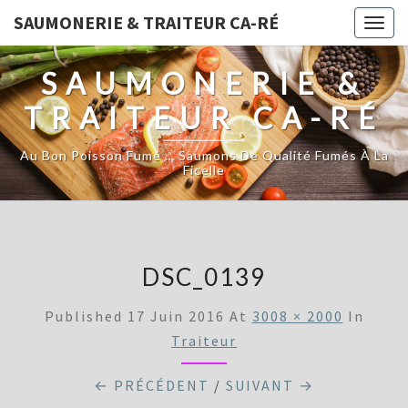
SAUMONERIE & TRAITEUR CA-RÉ
Togg
navig
SAUMONERIE &
TRAITEUR CA-RÉ
Au Bon Poisson Fumé … Saumons De Qualité Fumés À La
Ficelle
DSC_0139
Published
17 Juin 2016
At
3008 × 2000
In
Traiteur
← PRÉCÉDENT
/
SUIVANT →