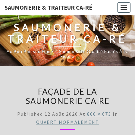
SAUMONERIE & TRAITEUR CA-RÉ
Togg
navig
SAUMONERIE &
TRAITEUR CA-RÉ
Au Bon Poisson Fumé … Saumons De Qualité Fumés À La
Ficelle
FAÇADE DE LA
SAUMONERIE CA RE
Published
12 Août 2020
At
800 × 673
In
OUVERT NORMALEMENT