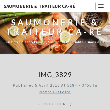
SAUMONERIE & TRAITEUR CA-RÉ
Togg
navig
SAUMONERIE &
TRAITEUR CA-RÉ
Au Bon Poisson Fumé … Saumons De Qualité Fumés À La
Ficelle
IMG_3829
Published
5 Avril 2016
At
5184 × 3456
In
Notre Histoire
← PRÉCÉDENT
/