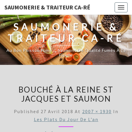
SAUMONERIE & TRAITEUR CA-RÉ
Togg
navig
SAUMONERIE &
TRAITEUR CA-RÉ
Au Bon Poisson Fumé … Saumons De Qualité Fumés À La
Ficelle
BOUCHÉ À LA REINE ST
JACQUES ET SAUMON
Published
27 Avril 2018
At
2007 × 1930
In
Les Plats Du Jour De L’an