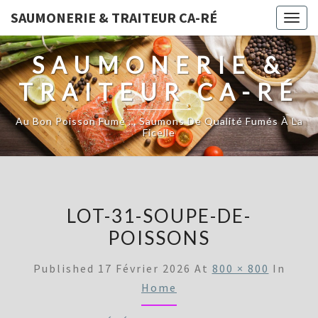
SAUMONERIE & TRAITEUR CA-RÉ
Togg
navig
SAUMONERIE &
TRAITEUR CA-RÉ
Au Bon Poisson Fumé … Saumons De Qualité Fumés À La
Ficelle
LOT-31-SOUPE-DE-
POISSONS
Published
17 Février 2026
At
800 × 800
In
Home