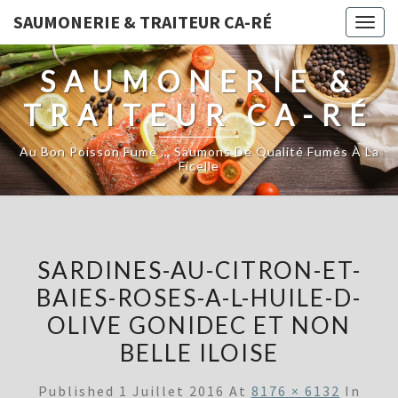
SAUMONERIE & TRAITEUR CA-RÉ
Togg
navig
SAUMONERIE &
TRAITEUR CA-RÉ
Au Bon Poisson Fumé … Saumons De Qualité Fumés À La
Ficelle
SARDINES-AU-CITRON-ET-
BAIES-ROSES-A-L-HUILE-D-
OLIVE GONIDEC ET NON
BELLE ILOISE
Published
1 Juillet 2016
At
8176 × 6132
In