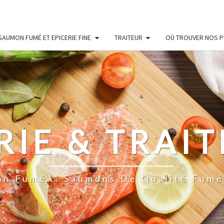
SAUMON FUMÉ ET EPICERIE FINE
TRAITEUR
OÙ TROUVER NOS P
IE & TRAIT
on Fumé … Saumons De Qualité Fumés