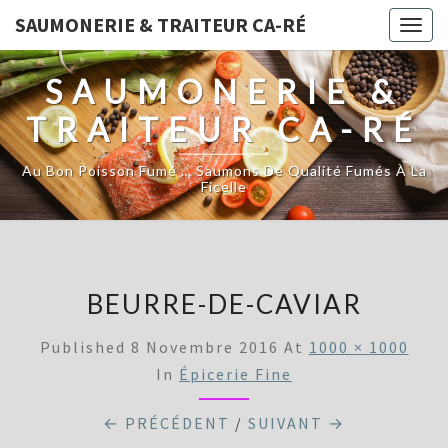
SAUMONERIE & TRAITEUR CA-RÉ
Togg
navig
SAUMONERIE &
TRAITEUR CA-RÉ
Au Bon Poisson Fumé … Saumons De Qualité Fumés À La
Ficelle
BEURRE-DE-CAVIAR
Published
8 Novembre 2016
At
1000 × 1000
In
Épicerie Fine
← PRÉCÉDENT
/
SUIVANT →